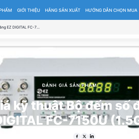
 PHẨM
GIỚI THIỆU
HÃNG SẢN XUẤT
HƯỚNG DẪN CHỌN MUA
Đánh giá kỹ thuật Bộ đếm số đa năng EZ DIGITAL FC-7150U (1.5GHz)
ĐÁNH GIÁ SẢN PHẨM
iá kỹ thuật Bộ đếm số 
DIGITAL FC-7150U (1.5
14 thg 1 2026