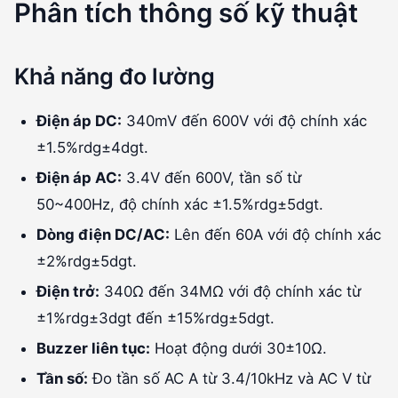
Phân tích thông số kỹ thuật
Khả năng đo lường
Điện áp DC:
340mV đến 600V với độ chính xác
±1.5%rdg±4dgt.
Điện áp AC:
3.4V đến 600V, tần số từ
50~400Hz, độ chính xác ±1.5%rdg±5dgt.
Dòng điện DC/AC:
Lên đến 60A với độ chính xác
±2%rdg±5dgt.
Điện trở:
340Ω đến 34MΩ với độ chính xác từ
±1%rdg±3dgt đến ±15%rdg±5dgt.
Buzzer liên tục:
Hoạt động dưới 30±10Ω.
Tần số:
Đo tần số AC A từ 3.4/10kHz và AC V từ