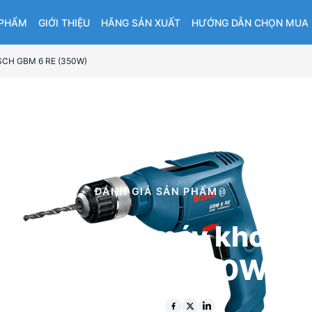
 PHẨM
GIỚI THIỆU
HÃNG SẢN XUẤT
HƯỚNG DẪN CHỌN MUA
OSCH GBM 6 RE (350W)
ĐÁNH GIÁ SẢN PHẨM
iá kỹ thuật máy khoa
GBM 6 RE (350W)
12 thg 4 2026