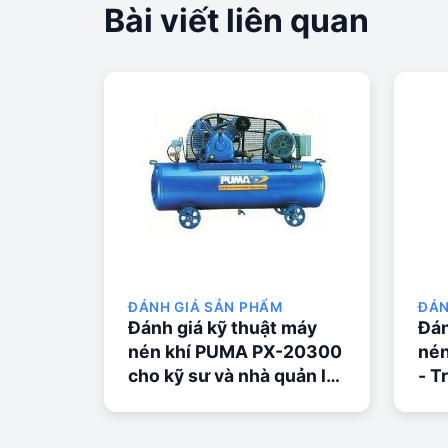
Bài viết liên quan
ĐÁNH GIÁ SẢN PHẨM
ĐÁN
Đánh giá kỹ thuật máy
Đán
nén khí PUMA PX-20300
nén
cho kỹ sư và nhà quản lý
- T
kỹ thuật