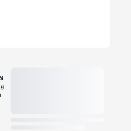
ới
ng
g