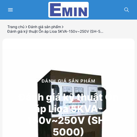
Trang chủ
Đánh giá sản phẩm
Đánh giá kỹ thuật Ổn áp Lioa 5KVA-150v~250V (SH-5000)
ĐÁNH GIÁ SẢN PHẨM
Đánh giá kỹ thuật Ổn
áp Lioa 5KVA-
150v~250V (SH-
5000)