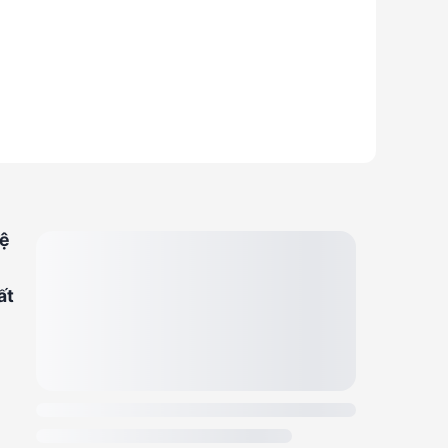
hệ
ất