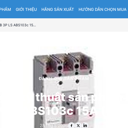
 PHẨM
GIỚI THIỆU
HÃNG SẢN XUẤT
HƯỚNG DẪN CHỌN MUA
Đánh giá kỹ thuật sản phẩm MCCB 3P LS ABS103c 15A (42kA)
ĐÁNH GIÁ SẢN PHẨM
giá kỹ thuật sản phẩ
 LS ABS103c 15A (42
28 thg 5 2026