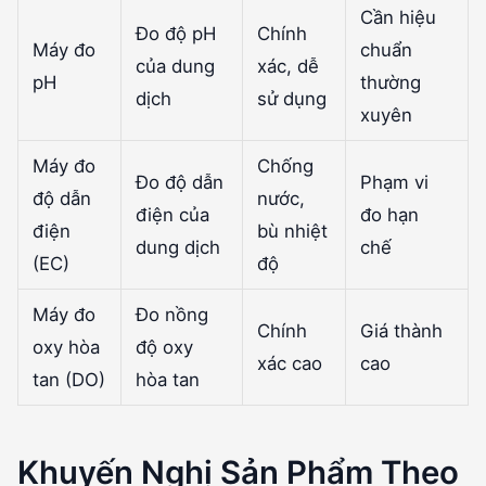
Cần hiệu
Đo độ pH
Chính
Máy đo
chuẩn
của dung
xác, dễ
pH
thường
dịch
sử dụng
xuyên
Máy đo
Chống
Đo độ dẫn
Phạm vi
độ dẫn
nước,
điện của
đo hạn
điện
bù nhiệt
dung dịch
chế
(EC)
độ
Máy đo
Đo nồng
Chính
Giá thành
oxy hòa
độ oxy
xác cao
cao
tan (DO)
hòa tan
Khuyến Nghị Sản Phẩm Theo