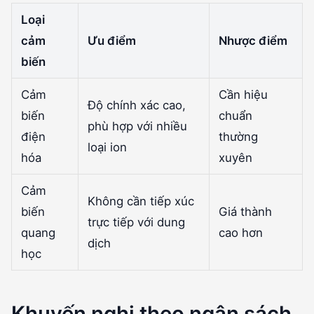
Loại
cảm
Ưu điểm
Nhược điểm
biến
Cảm
Cần hiệu
Độ chính xác cao,
biến
chuẩn
phù hợp với nhiều
điện
thường
loại ion
hóa
xuyên
Cảm
Không cần tiếp xúc
biến
Giá thành
trực tiếp với dung
quang
cao hơn
dịch
học
Khuyến nghị theo ngân sách