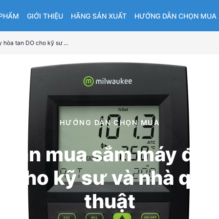
 PHẨM
GIỚI THIỆU
HÃNG SẢN XUẤT
HƯỚNG DẪN CHỌN MUA
Hướng dẫn mua sắm máy đo oxy hòa tan DO cho kỹ sư và nhà quản lý kỹ thuật
HƯỚNG DẪN CHỌN MUA
dẫn mua sắm máy đo 
O cho kỹ sư và nhà quản
thuật