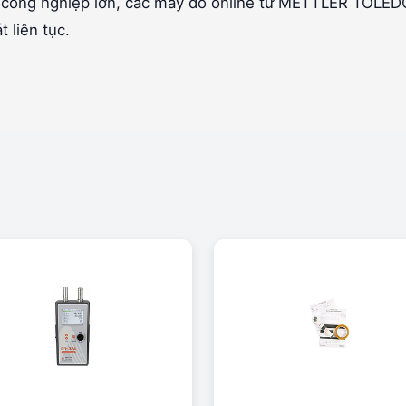
g công nghiệp lớn, các máy đo online từ METTLER TOLED
 liên tục.