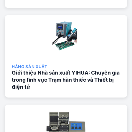
HÃNG SẢN XUẤT
Giới thiệu Nhà sản xuất YIHUA: Chuyên gia
trong lĩnh vực Trạm hàn thiếc và Thiết bị
điện tử