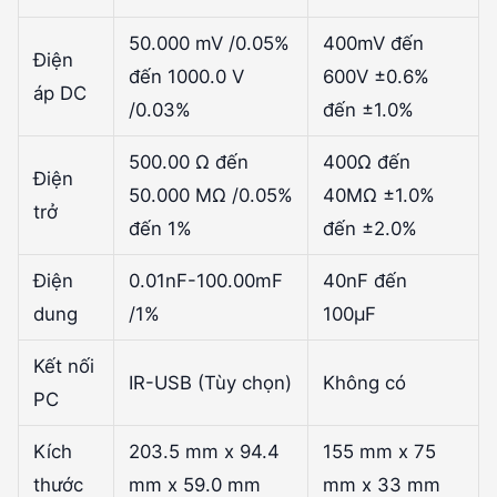
50.000 mV /0.05%
400mV đến
Điện
đến 1000.0 V
600V ±0.6%
áp DC
/0.03%
đến ±1.0%
500.00 Ω đến
400Ω đến
Điện
50.000 MΩ /0.05%
40MΩ ±1.0%
trở
đến 1%
đến ±2.0%
Điện
0.01nF-100.00mF
40nF đến
dung
/1%
100µF
Kết nối
IR-USB (Tùy chọn)
Không có
PC
Kích
203.5 mm x 94.4
155 mm x 75
thước
mm x 59.0 mm
mm x 33 mm