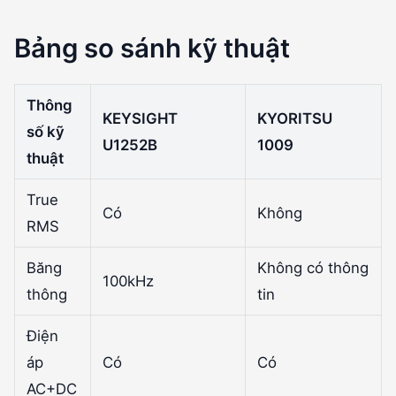
Bảng so sánh kỹ thuật
Thông
KEYSIGHT
KYORITSU
số kỹ
U1252B
1009
thuật
True
Có
Không
RMS
Băng
Không có thông
100kHz
thông
tin
Điện
áp
Có
Có
AC+DC