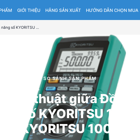
 PHẨM
GIỚI THIỆU
HÃNG SẢN XUẤT
HƯỚNG DẪN CHỌN MUA
So sánh kỹ thuật giữa Đồng hồ vạn năng số KYORITSU 1061 và KYORITSU 1009
SO SÁNH SẢN PHẨM
nh kỹ thuật giữa Đồng 
ăng số KYORITSU 1061 
KYORITSU 1009