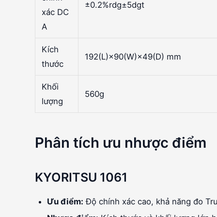
±0.2%rdg±5dgt
xác DC
A
Kích
192(L)×90(W)×49(D) mm
thước
Khối
560g
lượng
Phân tích ưu nhược điểm
KYORITSU 1061
Ưu điểm:
Độ chính xác cao, khả năng đo Tr