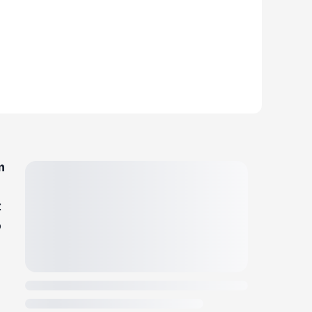
m
t
ó