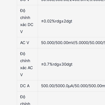
Độ
chính
±0.02%rdg±2dgt
xác DC
V
AC V
50.000/500.00mV/5.0000/50.000/
Độ
chính
±0.7%rdg±30dgt
xác AC
V
DC A
500.00/5000.0µA/50.000/500.00m
Độ
chính