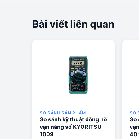
Bài viết liên quan
SO SÁNH SẢN PHẨM
SO 
So sánh kỹ thuật đồng hồ
So 
vạn năng số KYORITSU
vạ
1009
40