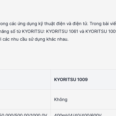
ong các ứng dụng kỹ thuật điện và điện tử. Trong bài viế
n năng số từ KYORITSU: KYORITSU 1061 và KYORITSU 100
i các nhu cầu sử dụng khác nhau.
KYORITSU 1009
Không
50.000/500.00/1000.0V
400mV/4/40/400/600V