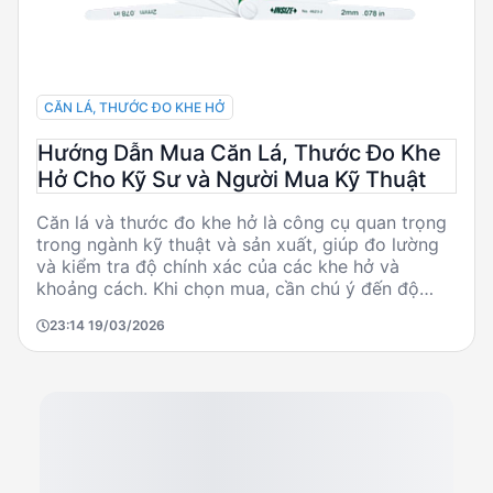
CĂN LÁ, THƯỚC ĐO KHE HỞ
Hướng Dẫn Mua Căn Lá, Thước Đo Khe
Hở Cho Kỹ Sư và Người Mua Kỹ Thuật
Căn lá và thước đo khe hở là công cụ quan trọng
trong ngành kỹ thuật và sản xuất, giúp đo lường
và kiểm tra độ chính xác của các khe hở và
khoảng cách. Khi chọn mua, cần chú ý đến độ
chính xác, vật liệu, và kích thước phù hợp với ứng
23:14 19/03/2026
dụng cụ thể. Các nhà sản xuất uy tín như Niigata
Seiki, INSIZE, và ASAKI cung cấp nhiều lựa chọn
phù hợp với ngân sách và nhu cầu sử dụng khác
nhau.