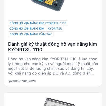
ĐỒNG HỒ VẠN NĂNG KIM KYORITSU 1110
ĐỒNG HỒ VẠN NĂNG KIM
KYORITSU
ĐỒNG HỒ VẠN NĂNG CẦM TAY
Đánh giá kỹ thuật đồng hồ vạn năng kim
KYORITSU 1110
Đồng hồ vạn năng kim KYORITSU 1110 là lựa chọn
lý tưởng cho các kỹ sư và người mua kỹ thuật cần
một thiết bị đo lường chính xác và đáng tin cậy.
Với khả năng đo điện áp DC và AC, dòng điện
DC, và điện trở, sản phẩm này đáp ứng nhu cầu
23:05 07/01/2026
đa dạng trong các ứng dụng công nghiệp và kỹ
thuật. Sản phẩm có nguồn gốc từ Thái Lan, nổi
bật với thiết kế nhỏ gọn và phụ kiện đi kèm đầy
đủ.