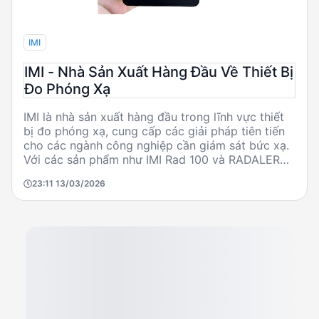
IMI
IMI - Nhà Sản Xuất Hàng Đầu Về Thiết Bị
Đo Phóng Xạ
IMI là nhà sản xuất hàng đầu trong lĩnh vực thiết
bị đo phóng xạ, cung cấp các giải pháp tiên tiến
cho các ngành công nghiệp cần giám sát bức xạ.
Với các sản phẩm như IMI Rad 100 và RADALERT
100X, IMI đáp ứng nhu cầu đa dạng từ giám sát
23:11 13/03/2026
môi trường đến an toàn cá nhân. Sản phẩm của
IMI được thiết kế và sản xuất tại Mỹ, đảm bảo
chất lượng và độ tin cậy cao.