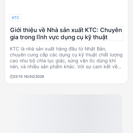
KTC
Giới thiệu về Nhà sản xuất KTC: Chuyên
gia trong lĩnh vực dụng cụ kỹ thuật
KTC là nhà sản xuất hàng đầu từ Nhật Bản,
chuyên cung cấp các dụng cụ kỹ thuật chất lượng
cao như bộ chìa lục giác, súng vặn ốc dùng khí
nén, và nhiều sản phẩm khác. Với sự cam kết về
chất lượng và độ bền, KTC phục vụ nhiều ngành
23:15 16/02/2026
công nghiệp từ sản xuất đến bảo trì. Các sản
phẩm của KTC nổi bật với thiết kế thông minh,
hiệu suất cao, và độ tin cậy, đáp ứng nhu cầu khắt
khe của kỹ sư và người mua kỹ thuật.