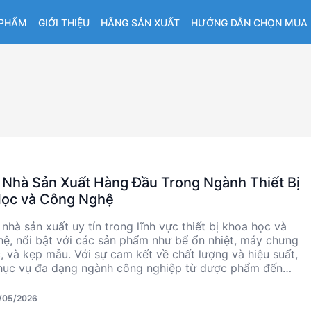
 PHẨM
GIỚI THIỆU
HÃNG SẢN XUẤT
HƯỚNG DẪN CHỌN MUA
 Nhà Sản Xuất Hàng Đầu Trong Ngành Thiết Bị
ọc và Công Nghệ
 nhà sản xuất uy tín trong lĩnh vực thiết bị khoa học và
ệ, nổi bật với các sản phẩm như bể ổn nhiệt, máy chưng
, và kẹp mẫu. Với sự cam kết về chất lượng và hiệu suất,
hục vụ đa dạng ngành công nghiệp từ dược phẩm đến
ứu khoa học. Sản phẩm của Lauda được thiết kế với độ
c cao, đáp ứng nhu cầu khắt khe của các kỹ sư và nhà
/05/2026
.