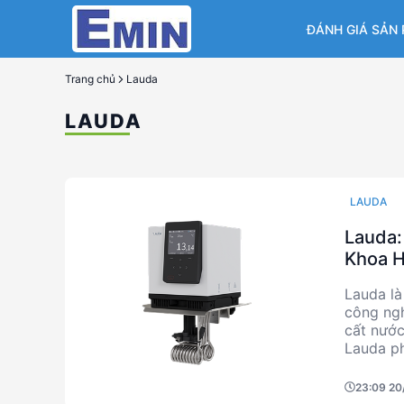
ĐÁNH GIÁ SẢN
Trang chủ
Lauda
LAUDA
LAUDA
Lauda:
Khoa H
Lauda là
công ngh
cất nước
Lauda p
nghiên c
chính xá
23:09 20
khoa học