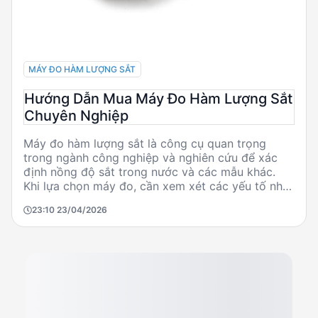
MÁY ĐO HÀM LƯỢNG SẮT
Hướng Dẫn Mua Máy Đo Hàm Lượng Sắt
Chuyên Nghiệp
Máy đo hàm lượng sắt là công cụ quan trọng
trong ngành công nghiệp và nghiên cứu để xác
định nồng độ sắt trong nước và các mẫu khác.
Khi lựa chọn máy đo, cần xem xét các yếu tố như
dải đo, độ phân giải, và độ chính xác. Các nhà sản
23:10 23/04/2026
xuất uy tín như HANNA, HACH, và Aqualabo cung
cấp nhiều lựa chọn phù hợp với nhu cầu khác
nhau. Bài viết này sẽ giúp bạn hiểu rõ hơn về các
tiêu chí kỹ thuật và tránh những sai lầm phổ biến
khi chọn mua.