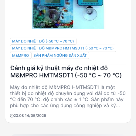
MÁY ĐO NHIỆT ĐỘ (-50 ℃ ~ 70 ℃)
MÁY ĐO NHIỆT ĐỘ M&MPRO HMTMSDT1 (-50 ℃ ~ 70 ℃)
M&MPRO
SẢN PHẨM NGỪNG SẢN XUẤT
Đánh giá kỹ thuật máy đo nhiệt độ
M&MPRO HMTMSDT1 (-50 ℃ ~ 70 ℃)
Máy đo nhiệt độ M&MPRO HMTMSDT1 là một
thiết bị đo nhiệt độ chuyên dụng với dải đo từ -50
℃ đến 70 ℃, độ chính xác ± 1 ℃. Sản phẩm này
phù hợp cho các ứng dụng công nghiệp và kỹ
thuật yêu cầu độ chính xác cao. Tuy nhiên, sản
23:08 14/05/2026
phẩm đã ngừng sản xuất, do đó cần cân nhắc khi
tìm kiếm giải pháp thay thế.