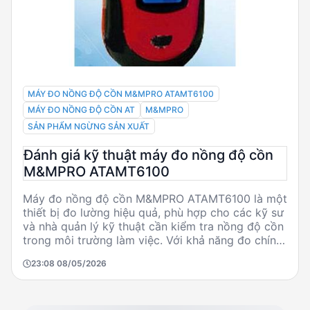
MÁY ĐO NỒNG ĐỘ CỒN M&MPRO ATAMT6100
MÁY ĐO NỒNG ĐỘ CỒN AT
M&MPRO
SẢN PHẨM NGỪNG SẢN XUẤT
Đánh giá kỹ thuật máy đo nồng độ cồn
M&MPRO ATAMT6100
Máy đo nồng độ cồn M&MPRO ATAMT6100 là một
thiết bị đo lường hiệu quả, phù hợp cho các kỹ sư
và nhà quản lý kỹ thuật cần kiểm tra nồng độ cồn
trong môi trường làm việc. Với khả năng đo chính
xác và nhanh chóng, cùng với thiết kế tiết kiệm
23:08 08/05/2026
năng lượng, sản phẩm này mang lại sự tin cậy và
tiện lợi trong sử dụng. Tuy nhiên, cần lưu ý rằng
sản phẩm đã ngừng sản xuất và có thể không còn
được hỗ trợ kỹ thuật từ nhà sản xuất.