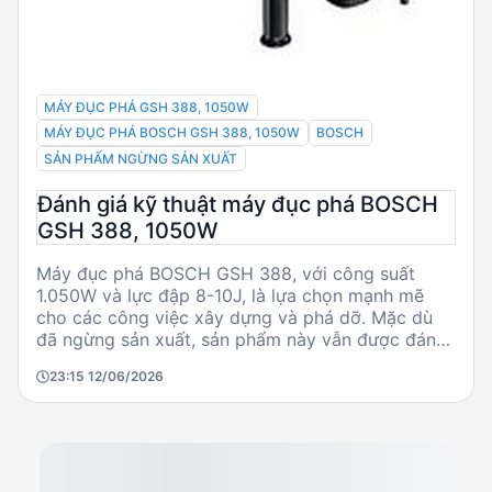
MÁY ĐỤC PHÁ GSH 388, 1050W
MÁY ĐỤC PHÁ BOSCH GSH 388, 1050W
BOSCH
SẢN PHẨM NGỪNG SẢN XUẤT
Đánh giá kỹ thuật máy đục phá BOSCH
GSH 388, 1050W
Máy đục phá BOSCH GSH 388, với công suất
1.050W và lực đập 8-10J, là lựa chọn mạnh mẽ
cho các công việc xây dựng và phá dỡ. Mặc dù
đã ngừng sản xuất, sản phẩm này vẫn được đánh
giá cao nhờ khả năng hoạt động hiệu quả và thiết
23:15 12/06/2026
kế bền bỉ. Với tốc độ đập 2.800 lần/phút và trọng
lượng 4,9kg, GSH 388 phù hợp cho các kỹ sư và
nhà thầu cần một công cụ đáng tin cậy trong điều
kiện làm việc khắc nghiệt.