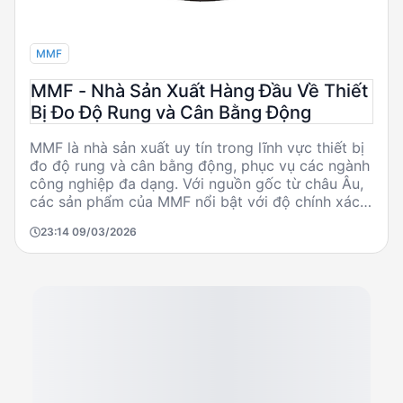
MMF
MMF - Nhà Sản Xuất Hàng Đầu Về Thiết
Bị Đo Độ Rung và Cân Bằng Động
MMF là nhà sản xuất uy tín trong lĩnh vực thiết bị
đo độ rung và cân bằng động, phục vụ các ngành
công nghiệp đa dạng. Với nguồn gốc từ châu Âu,
các sản phẩm của MMF nổi bật với độ chính xác
cao, tính năng đa dạng và khả năng hoạt động
23:14 09/03/2026
bền bỉ. Các sản phẩm tiêu biểu như máy đo độ
rung MMF VM24, dây nối cảm biến CBVM24, và
đầu đo VMID được ứng dụng rộng rãi trong các
lĩnh vực kỹ thuật và công nghiệp.