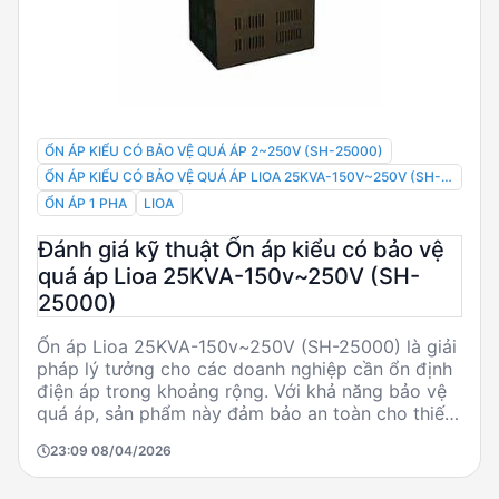
ỔN ÁP KIỂU CÓ BẢO VỆ QUÁ ÁP 2~250V (SH-25000)
ỔN ÁP KIỂU CÓ BẢO VỆ QUÁ ÁP LIOA 25KVA-150V~250V (SH-
25000)
ỔN ÁP 1 PHA
LIOA
Đánh giá kỹ thuật Ổn áp kiểu có bảo vệ
quá áp Lioa 25KVA-150v~250V (SH-
25000)
Ổn áp Lioa 25KVA-150v~250V (SH-25000) là giải
pháp lý tưởng cho các doanh nghiệp cần ổn định
điện áp trong khoảng rộng. Với khả năng bảo vệ
quá áp, sản phẩm này đảm bảo an toàn cho thiết
bị điện, đặc biệt trong môi trường công nghiệp.
23:09 08/04/2026
Tuy nhiên, cần lưu ý về kích thước và trọng lượng
khi lắp đặt.