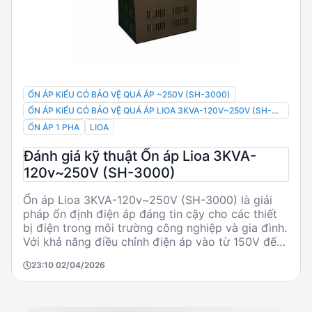
ỔN ÁP KIỂU CÓ BẢO VỆ QUÁ ÁP ~250V (SH-3000)
ỔN ÁP KIỂU CÓ BẢO VỆ QUÁ ÁP LIOA 3KVA-120V~250V (SH-
3000)
ỔN ÁP 1 PHA
LIOA
Đánh giá kỹ thuật Ổn áp Lioa 3KVA-
120v~250V (SH-3000)
Ổn áp Lioa 3KVA-120v~250V (SH-3000) là giải
pháp ổn định điện áp đáng tin cậy cho các thiết
bị điện trong môi trường công nghiệp và gia đình.
Với khả năng điều chỉnh điện áp vào từ 150V đến
250V và điện áp ra ổn định ở mức 220V, sản
23:10 02/04/2026
phẩm này giúp bảo vệ thiết bị khỏi các sự cố điện
áp và tối ưu hóa hiệu suất hoạt động. Được trang
bị động cơ Servo 1 chiều và hệ thống điều khiển
SERVO MOTOR, ổn áp Lioa đảm bảo độ chính xác