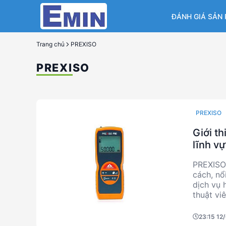
ĐÁNH GIÁ SẢN
Trang chủ
PREXISO
PREXISO
PREXISO
Giới t
lĩnh v
PREXISO 
cách, nổ
dịch vụ 
thuật vi
kết mang
các ngàn
23:15 12