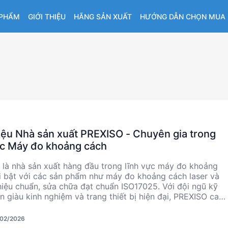
 PHẨM
GIỚI THIỆU
HÃNG SẢN XUẤT
HƯỚNG DẪN CHỌN MUA
hiệu Nhà sản xuất PREXISO - Chuyên gia trong
ực Máy đo khoảng cách
là nhà sản xuất hàng đầu trong lĩnh vực máy đo khoảng
i bật với các sản phẩm như máy đo khoảng cách laser và
hiệu chuẩn, sửa chữa đạt chuẩn ISO17025. Với đội ngũ kỹ
ên giàu kinh nghiệm và trang thiết bị hiện đại, PREXISO cam
 đến giải pháp đo lường chính xác và đáng tin cậy cho
h công nghiệp.
/02/2026