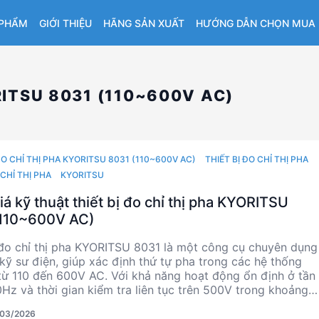
 PHẨM
GIỚI THIỆU
HÃNG SẢN XUẤT
HƯỚNG DẪN CHỌN MUA
RITSU 8031 (110~600V AC)
ĐO CHỈ THỊ PHA KYORITSU 8031 (110~600V AC)
THIẾT BỊ ĐO CHỈ THỊ PHA
CHỈ THỊ PHA
KYORITSU
á kỹ thuật thiết bị đo chỉ thị pha KYORITSU
(110~600V AC)
 đo chỉ thị pha KYORITSU 8031 là một công cụ chuyên dụng
kỹ sư điện, giúp xác định thứ tự pha trong các hệ thống
từ 110 đến 600V AC. Với khả năng hoạt động ổn định ở tần
Hz và thời gian kiểm tra liên tục trên 500V trong khoảng 5
n phẩm này đảm bảo độ tin cậy và chính xác cao. Được
/03/2026
 tại Nhật Bản, KYORITSU 8031 mang đến sự kết hợp hoàn