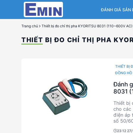
ĐÁNH GIÁ SẢN
Trang chủ
Thiết bị đo chỉ thị pha KYORITSU 8031 (110~600V AC)
THIẾT BỊ ĐO CHỈ THỊ PHA KYO
THIẾT BỊ 
ĐỒNG HỒ 
Đánh gi
8031 
Thiết bị
cho các 
điện áp 
số 50/60
phút, sả
23:12 27
sản xuất