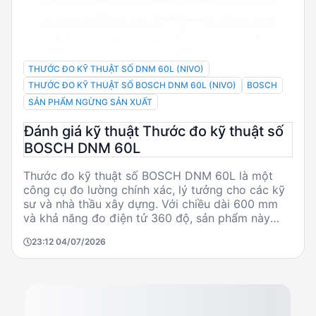
THƯỚC ĐO KỸ THUẬT SỐ DNM 60L (NIVO)
THƯỚC ĐO KỸ THUẬT SỐ BOSCH DNM 60L (NIVO)
BOSCH
SẢN PHẨM NGỪNG SẢN XUẤT
Đánh giá kỹ thuật Thước đo kỹ thuật số
BOSCH DNM 60L
Thước đo kỹ thuật số BOSCH DNM 60L là một
công cụ đo lường chính xác, lý tưởng cho các kỹ
sư và nhà thầu xây dựng. Với chiều dài 600 mm
và khả năng đo điện tử 360 độ, sản phẩm này
cung cấp độ chính xác cao với chênh lệch chỉ +/-
23:12 04/07/2026
0,05 độ. Mặc dù đã ngừng sản xuất, DNM 60L
vẫn được đánh giá cao nhờ thời gian hoạt động
pin lên đến 200 giờ và xuất xứ từ Malaysia. Đây là
lựa chọn phù hợp cho các ứng dụng đo lường
trong ngành xây dựng và kỹ thuật.